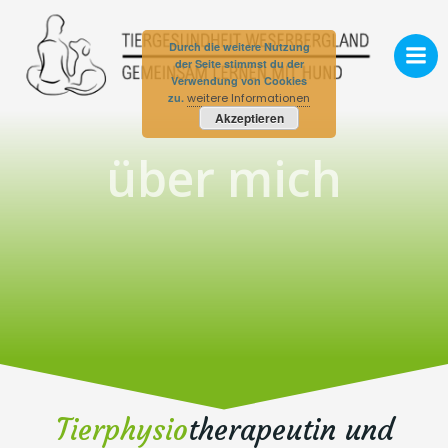
Zum
Inhalt
Durch die weitere Nutzung
springen
der Seite stimmst du der
Verwendung von Cookies
zu.
weitere Informationen
Akzeptieren
über mich
Tierphysio
therapeutin und