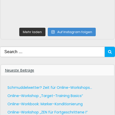
Mehr laden
Auf Instagram folgen
Search
for:
Neueste Beiträge
Schmuddelwetter? Zeit für Online-Workshops…
Online-Workshop „Target-Training Basics“
Online-Workbook: Marker-Konditionierung
Online-Workshop „ZEN für Fortgeschrittene I“