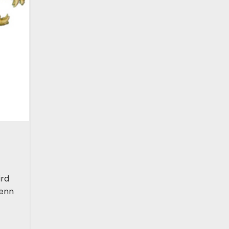
ird
denn