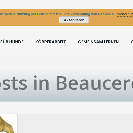
ie weitere Nutzung der Seite stimmst du der Verwendung von Cookies zu.
weitere I
Akzeptieren
 FÜR HUNDE
KÖRPERARBEIT
GEMEINSAM LERNEN
sts in Beauce