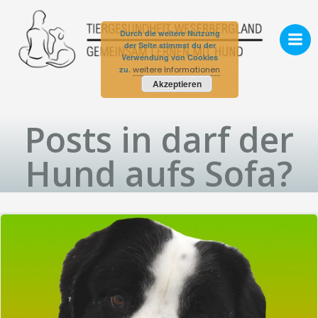
Zum
Inhalt
Durch die weitere Nutzung
springen
der Seite stimmst du der
Verwendung von Cookies
zu.
weitere Informationen
Akzeptieren
Posts in darf der
Hund aufs Sofa?