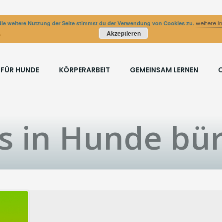
ie weitere Nutzung der Seite stimmst du der Verwendung von Cookies zu.
weitere I
Akzeptieren
 FÜR HUNDE
KÖRPERARBEIT
GEMEINSAM LERNEN
s in Hunde bü