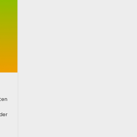
ten
der