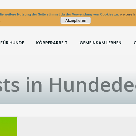
ie weitere Nutzung der Seite stimmst du der Verwendung von Cookies zu.
weitere I
Akzeptieren
 FÜR HUNDE
KÖRPERARBEIT
GEMEINSAM LERNEN
sts in Hundede