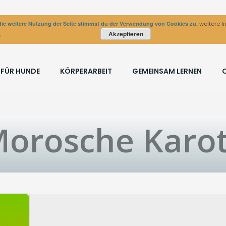
ie weitere Nutzung der Seite stimmst du der Verwendung von Cookies zu.
weitere I
Akzeptieren
 FÜR HUNDE
KÖRPERARBEIT
GEMEINSAM LERNEN
 Morosche Karo