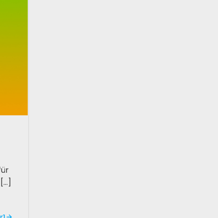
für
[…]
r]