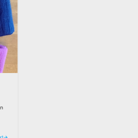
ln
r]