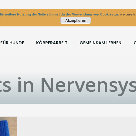
ie weitere Nutzung der Seite stimmst du der Verwendung von Cookies zu.
weitere I
Akzeptieren
 FÜR HUNDE
KÖRPERARBEIT
GEMEINSAM LERNEN
ts in Nervensy