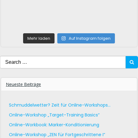
Mehr laden
Auf Instagram folgen
Search
for:
Neueste Beiträge
Schmuddelwetter? Zeit für Online-Workshops…
Online-Workshop „Target-Training Basics“
Online-Workbook: Marker-Konditionierung
Online-Workshop „ZEN für Fortgeschrittene I“