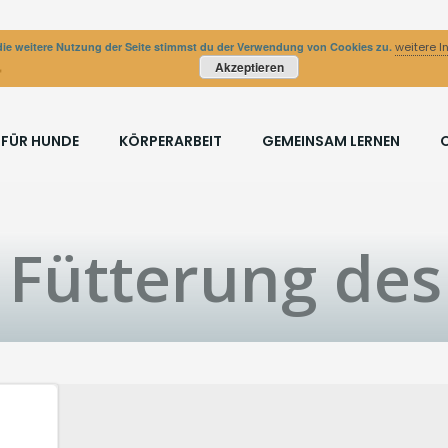
ie weitere Nutzung der Seite stimmst du der Verwendung von Cookies zu.
weitere I
Akzeptieren
 FÜR HUNDE
KÖRPERARBEIT
GEMEINSAM LERNEN
n Fütterung de