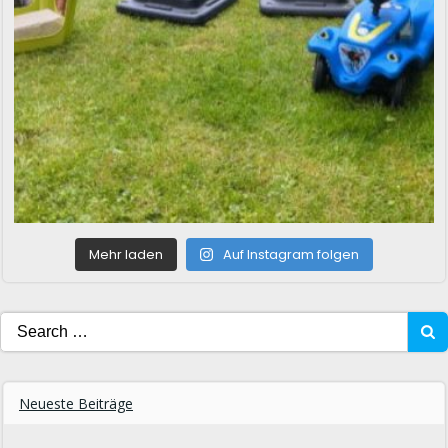
Mehr laden
Auf Instagram folgen
Search
for:
Neueste Beiträge